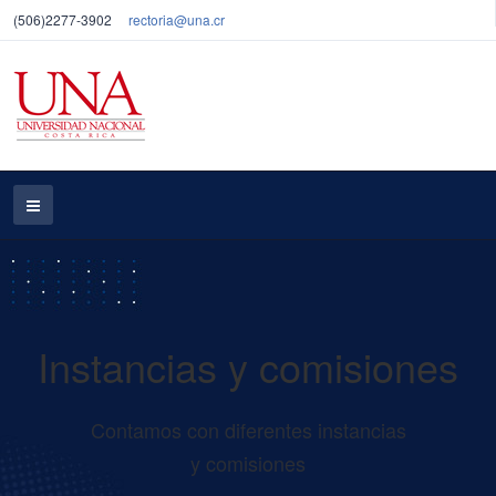
(506)2277-3902
rectoria@una.cr
Instancias y comisiones
Contamos con diferentes instancias
y comisiones