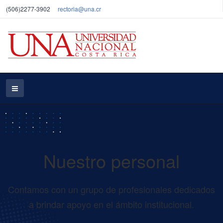
(506)2277-3902
rectoria@una.cr
Nuestro personal
Contamos con un grupo de profesionales dedicados
a brindar apoyo en el ámbito institucional.