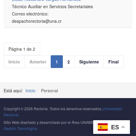
Técnico Auxiliar en Servicios Secretariales
Correo electrónico:
despachorectoria@una.cr
Página 1 de 2
Inicio
Anterior
1
2
Siguiente
Final
Está aquí:
Inicio
Personal
Copyright © 2026 Rectoría. Todos los derechos reservados.
Universidad
Nacional.
Sitio Web diseñado y desarrollado por el Área UNAWEB del
Centro de
ES
Gestión Tecnológica