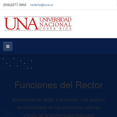
(506)2277-3902
rectoria@una.cr
Funciones del Rector
Encargado de dirigir y promover una gestión
fundamentada en los principios, valores
y fines de la Universidad Nacional