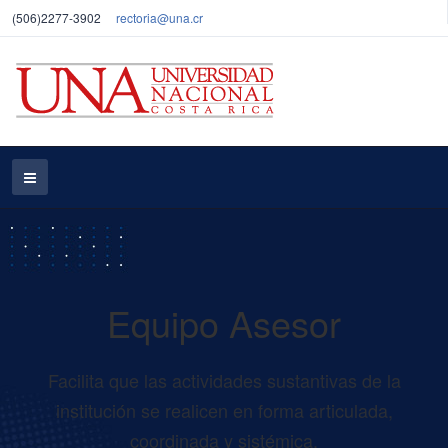
(506)2277-3902
rectoria@una.cr
Equipo Asesor
Facilita que las actividades sustantivas de la
institución se realicen en forma articulada,
coordinada y sistémica.